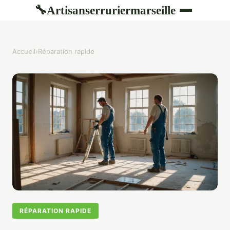
Artisanserruriermarseille
🔧
Accueil
›
Réparation rapide
RÉPARATION RAPIDE