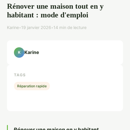
Rénover une maison tout en y
habitant : mode d'emploi
Karine
•
19 janvier 2026
•
14 min de lecture
Karine
K
TAGS
Réparation rapide
Rénover une maison en y habitant